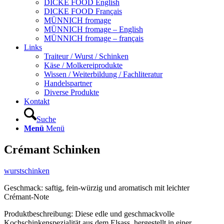
DICKE FOOD English
DICKE FOOD Français
MÜNNICH fromage
MÜNNICH fromage – English
MÜNNICH fromage – français
Links
Traiteur / Wurst / Schinken
Käse / Molkereiprodukte
Wissen / Weiterbildung / Fachliteratur
Handelspartner
Diverse Produkte
Kontakt
Suche
Menü
Menü
Crémant Schinken
wurstschinken
Geschmack: saftig, fein-würzig und aromatisch mit leichter
Crémant-Note
Produktbeschreibung: Diese edle und geschmackvolle
Kochschinkenspezialität aus dem Elsass, hergestellt in einer