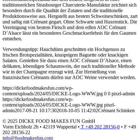
traditionsreichen Strasbourger Charcuterie-Manufaktur zeichnet sich
besonders durch die Qualität der Zutaten und die traditionelle
Produktionsweise aus. Hergstellt aus bestem Schweineschinken, zart
und saftig mit Crémant gegart. Ohne Schwarte und Haxenstück. Die
Vereinigung von bestem Fleisch und dem edlen AOC Crémant
D’Alsace lässt ein besonderes Geschmackserlebnis für den Gaumen
entstehen.
Verwendungstipp: Hauchdünn geschnitten ein Hochgenuss zu
frischen Brotspezialitäten, knusprigem Baguette oder knackigen
Salaten. Genießen Sie dazu einen AOC Crémant D’Alsace, einen
delikaten, lebendigen Schaumwein, der nach traditioneller Methode
wie in der Champagne erzeugt wird. Zur Herstellung von
französischen Crèmants dürfen nur AOC Weine verwendet werden.
https://dickefoodmakesfun.com/wp-
content/uploads/2024/05/DICKE-Logo-WWW.jpg
0
0
pixel-admin
https://dickefoodmakesfun.com/wp-
content/uploads/2024/05/DICKE-Logo-WWW.jpg
pixel-
admin
2017-09-21 10:17:30
2018-10-05 11:42:02
Crémant Schinken
© 2025 DICKE FOOD MAKES FUN GmbH
Vorm Eichholz 2b • 42119 Wuppertal •
T +49 202 28156-0
• F +49
202 28156-22
info@foodmakesfun.com