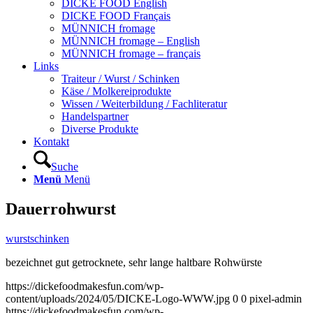
DICKE FOOD English
DICKE FOOD Français
MÜNNICH fromage
MÜNNICH fromage – English
MÜNNICH fromage – français
Links
Traiteur / Wurst / Schinken
Käse / Molkereiprodukte
Wissen / Weiterbildung / Fachliteratur
Handelspartner
Diverse Produkte
Kontakt
Suche
Menü
Menü
Dauerrohwurst
wurstschinken
bezeichnet gut getrocknete, sehr lange haltbare Rohwürste
https://dickefoodmakesfun.com/wp-
content/uploads/2024/05/DICKE-Logo-WWW.jpg
0
0
pixel-admin
https://dickefoodmakesfun.com/wp-