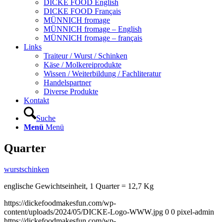
DICKE FOOD English
DICKE FOOD Français
MÜNNICH fromage
MÜNNICH fromage – English
MÜNNICH fromage – français
Links
Traiteur / Wurst / Schinken
Käse / Molkereiprodukte
Wissen / Weiterbildung / Fachliteratur
Handelspartner
Diverse Produkte
Kontakt
Suche
Menü
Menü
Quarter
wurstschinken
englische Gewichtseinheit, 1 Quarter = 12,7 Kg
https://dickefoodmakesfun.com/wp-
content/uploads/2024/05/DICKE-Logo-WWW.jpg
0
0
pixel-admin
https://dickefoodmakesfun.com/wp-