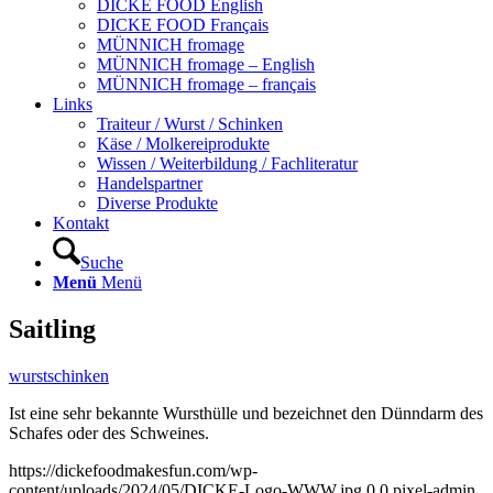
DICKE FOOD English
DICKE FOOD Français
MÜNNICH fromage
MÜNNICH fromage – English
MÜNNICH fromage – français
Links
Traiteur / Wurst / Schinken
Käse / Molkereiprodukte
Wissen / Weiterbildung / Fachliteratur
Handelspartner
Diverse Produkte
Kontakt
Suche
Menü
Menü
Saitling
wurstschinken
Ist eine sehr bekannte Wursthülle und bezeichnet den Dünndarm des
Schafes oder des Schweines.
https://dickefoodmakesfun.com/wp-
content/uploads/2024/05/DICKE-Logo-WWW.jpg
0
0
pixel-admin