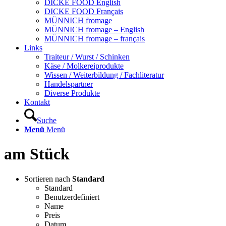
DICKE FOOD English
DICKE FOOD Français
MÜNNICH fromage
MÜNNICH fromage – English
MÜNNICH fromage – français
Links
Traiteur / Wurst / Schinken
Käse / Molkereiprodukte
Wissen / Weiterbildung / Fachliteratur
Handelspartner
Diverse Produkte
Kontakt
Suche
Menü
Menü
am Stück
Sortieren nach
Standard
Standard
Benutzerdefiniert
Name
Preis
Datum