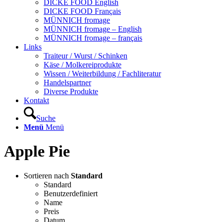
DICKE FOOD English
DICKE FOOD Français
MÜNNICH fromage
MÜNNICH fromage – English
MÜNNICH fromage – français
Links
Traiteur / Wurst / Schinken
Käse / Molkereiprodukte
Wissen / Weiterbildung / Fachliteratur
Handelspartner
Diverse Produkte
Kontakt
Suche
Menü
Menü
Apple Pie
Sortieren nach
Standard
Standard
Benutzerdefiniert
Name
Preis
Datum