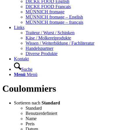
DICKE FOOD English
DICKE FOOD Français
MÜNNICH fromage
MÜNNICH fromage – English
MÜNNICH fromage – français
Links
Traiteur / Wurst / Schinken
Käse / Molkereiprodukte
Wissen / Weiterbildung / Fachliteratur
Handelspartner
Diverse Produkte
Kontakt
Suche
Menü
Menü
Coulommiers
Sortieren nach
Standard
Standard
Benutzerdefiniert
Name
Preis
Datum