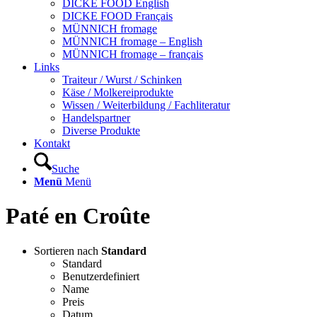
DICKE FOOD English
DICKE FOOD Français
MÜNNICH fromage
MÜNNICH fromage – English
MÜNNICH fromage – français
Links
Traiteur / Wurst / Schinken
Käse / Molkereiprodukte
Wissen / Weiterbildung / Fachliteratur
Handelspartner
Diverse Produkte
Kontakt
Suche
Menü
Menü
Paté en Croûte
Sortieren nach
Standard
Standard
Benutzerdefiniert
Name
Preis
Datum