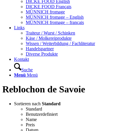
DICKE FOOD English
DICKE FOOD Français
MÜNNICH fromage
MÜNNICH fromage – English
MÜNNICH fromage – français
Links
Traiteur / Wurst / Schinken
Käse / Molkereiprodukte
Wissen / Weiterbildung / Fachliteratur
Handelspartner
Diverse Produkte
Kontakt
Suche
Menü
Menü
Reblochon de Savoie
Sortieren nach
Standard
Standard
Benutzerdefiniert
Name
Preis
Datum