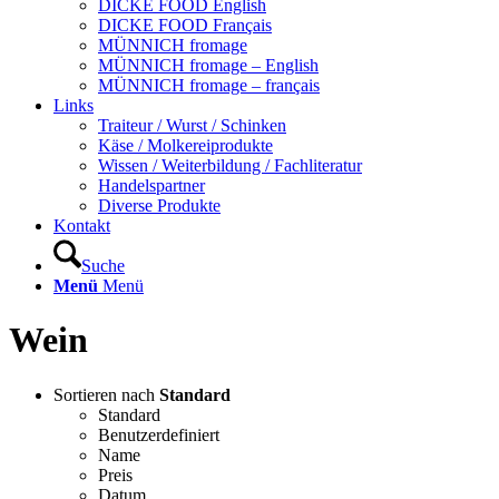
DICKE FOOD English
DICKE FOOD Français
MÜNNICH fromage
MÜNNICH fromage – English
MÜNNICH fromage – français
Links
Traiteur / Wurst / Schinken
Käse / Molkereiprodukte
Wissen / Weiterbildung / Fachliteratur
Handelspartner
Diverse Produkte
Kontakt
Suche
Menü
Menü
Wein
Sortieren nach
Standard
Standard
Benutzerdefiniert
Name
Preis
Datum