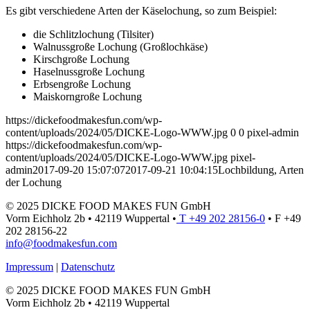
Es gibt verschiedene Arten der Käselochung, so zum Beispiel:
die Schlitzlochung (Tilsiter)
Walnussgroße Lochung (Großlochkäse)
Kirschgroße Lochung
Haselnussgroße Lochung
Erbsengroße Lochung
Maiskorngroße Lochung
https://dickefoodmakesfun.com/wp-
content/uploads/2024/05/DICKE-Logo-WWW.jpg
0
0
pixel-admin
https://dickefoodmakesfun.com/wp-
content/uploads/2024/05/DICKE-Logo-WWW.jpg
pixel-
admin
2017-09-20 15:07:07
2017-09-21 10:04:15
Lochbildung, Arten
der Lochung
© 2025 DICKE FOOD MAKES FUN GmbH
Vorm Eichholz 2b • 42119 Wuppertal •
T +49 202 28156-0
• F +49
202 28156-22
info@foodmakesfun.com
Impressum
|
Datenschutz
© 2025 DICKE FOOD MAKES FUN GmbH
Vorm Eichholz 2b • 42119 Wuppertal