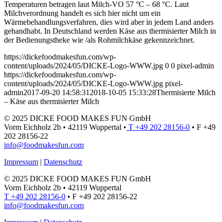
Temperaturen betragen laut Milch-VO 57 °C – 68 °C. Laut
Milchverordnung handelt es sich hier nicht um ein
Wärmebehandlungsverfahren, dies wird aber in jedem Land anders
gehandhabt. In Deutschland werden Käse aus thermisierter Milch in
der Bedienungstheke wie /als Rohmilchkäse gekennzeichnet.
https://dickefoodmakesfun.com/wp-
content/uploads/2024/05/DICKE-Logo-WWW.jpg
0
0
pixel-admin
https://dickefoodmakesfun.com/wp-
content/uploads/2024/05/DICKE-Logo-WWW.jpg
pixel-
admin
2017-09-20 14:58:31
2018-10-05 15:33:28
Thermisierte Milch
– Käse aus thermisierter Milch
© 2025 DICKE FOOD MAKES FUN GmbH
Vorm Eichholz 2b • 42119 Wuppertal •
T +49 202 28156-0
• F +49
202 28156-22
info@foodmakesfun.com
Impressum
|
Datenschutz
© 2025 DICKE FOOD MAKES FUN GmbH
Vorm Eichholz 2b • 42119 Wuppertal
T +49 202 28156-0
• F +49 202 28156-22
info@foodmakesfun.com