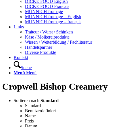
DICKE FOOD English
DICKE FOOD Français
MÜNNICH fromage
MÜNNICH fromage – English
MÜNNICH fromage – français
Links
Traiteur / Wurst / Schinken
Käse / Molkereiprodukte
Wissen / Weiterbildung / Fachliteratur
Handelspartner
Diverse Produkte
Kontakt
Suche
Menü
Menü
Cropwell Bishop Creamery
Sortieren nach
Standard
Standard
Benutzerdefiniert
Name
Preis
Datum