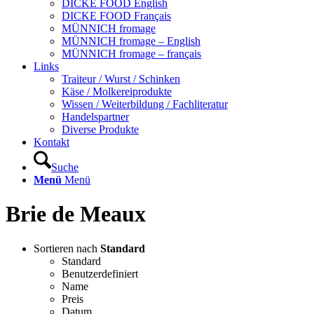
DICKE FOOD English
DICKE FOOD Français
MÜNNICH fromage
MÜNNICH fromage – English
MÜNNICH fromage – français
Links
Traiteur / Wurst / Schinken
Käse / Molkereiprodukte
Wissen / Weiterbildung / Fachliteratur
Handelspartner
Diverse Produkte
Kontakt
Suche
Menü
Menü
Brie de Meaux
Sortieren nach
Standard
Standard
Benutzerdefiniert
Name
Preis
Datum