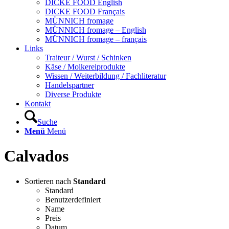
DICKE FOOD English
DICKE FOOD Français
MÜNNICH fromage
MÜNNICH fromage – English
MÜNNICH fromage – français
Links
Traiteur / Wurst / Schinken
Käse / Molkereiprodukte
Wissen / Weiterbildung / Fachliteratur
Handelspartner
Diverse Produkte
Kontakt
Suche
Menü
Menü
Calvados
Sortieren nach
Standard
Standard
Benutzerdefiniert
Name
Preis
Datum