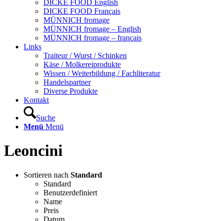
DICKE FOOD English
DICKE FOOD Français
MÜNNICH fromage
MÜNNICH fromage – English
MÜNNICH fromage – français
Links
Traiteur / Wurst / Schinken
Käse / Molkereiprodukte
Wissen / Weiterbildung / Fachliteratur
Handelspartner
Diverse Produkte
Kontakt
Suche
Menü
Menü
Leoncini
Sortieren nach
Standard
Standard
Benutzerdefiniert
Name
Preis
Datum