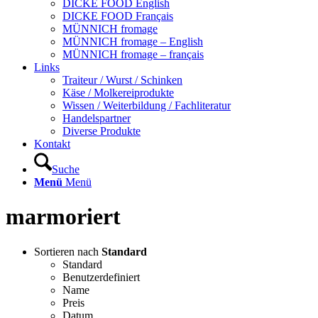
DICKE FOOD English
DICKE FOOD Français
MÜNNICH fromage
MÜNNICH fromage – English
MÜNNICH fromage – français
Links
Traiteur / Wurst / Schinken
Käse / Molkereiprodukte
Wissen / Weiterbildung / Fachliteratur
Handelspartner
Diverse Produkte
Kontakt
Suche
Menü
Menü
marmoriert
Sortieren nach
Standard
Standard
Benutzerdefiniert
Name
Preis
Datum