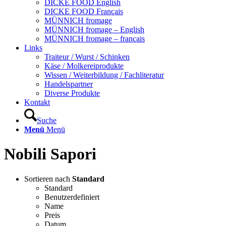
DICKE FOOD English
DICKE FOOD Français
MÜNNICH fromage
MÜNNICH fromage – English
MÜNNICH fromage – français
Links
Traiteur / Wurst / Schinken
Käse / Molkereiprodukte
Wissen / Weiterbildung / Fachliteratur
Handelspartner
Diverse Produkte
Kontakt
Suche
Menü
Menü
Nobili Sapori
Sortieren nach
Standard
Standard
Benutzerdefiniert
Name
Preis
Datum