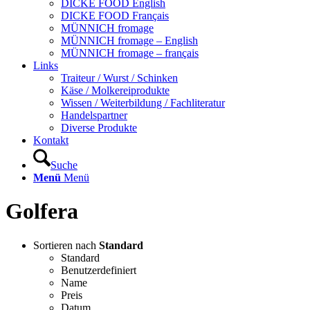
DICKE FOOD English
DICKE FOOD Français
MÜNNICH fromage
MÜNNICH fromage – English
MÜNNICH fromage – français
Links
Traiteur / Wurst / Schinken
Käse / Molkereiprodukte
Wissen / Weiterbildung / Fachliteratur
Handelspartner
Diverse Produkte
Kontakt
Suche
Menü
Menü
Golfera
Sortieren nach
Standard
Standard
Benutzerdefiniert
Name
Preis
Datum