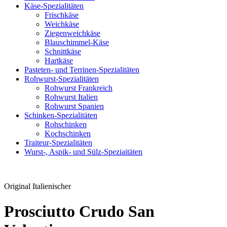
Käse-Spezialitäten
Frischkäse
Weichkäse
Ziegenweichkäse
Blauschimmel-Käse
Schnittkäse
Hartkäse
Pasteten- und Terrinen-Spezialitäten
Rohwurst-Spezialitäten
Rohwurst Frankreich
Rohwurst Italien
Rohwurst Spanien
Schinken-Spezialitäten
Rohschinken
Kochschinken
Traiteur-Spezialitäten
Wurst-, Aspik- und Sülz-Speziaitäten
Original Italienischer
Prosciutto Crudo San