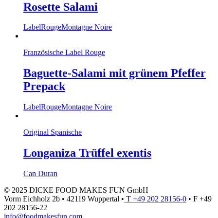
Rosette Salami
LabelRouge
Montagne Noire
Französische Label Rouge
Baguette-Salami mit grünem Pfeffer
Prepack
LabelRouge
Montagne Noire
Original Spanische
Longaniza Trüffel exentis
Can Duran
© 2025 DICKE FOOD MAKES FUN GmbH
Vorm Eichholz 2b • 42119 Wuppertal •
T +49 202 28156-0
• F +49
202 28156-22
info@foodmakesfun.com