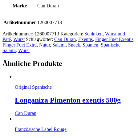
Marke
Can Duran
Artikelnummer
1260007713
Artikelnummer:
1260007713
Kategorien:
Schinken, Wurst und
Paté
,
Wurst
Schlagwörter:
Can Duran
,
Exentis
,
Finger Fuet Exentis
,
Finger Fuet Extra
,
Natur
,
Salami
,
Snack
,
Spanien
,
Spanische
Salami
,
Wurst
Ähnliche Produkte
Original Spanische
Longaniza Pimenton exentis 500g
Can Duran
Französische Label Rouge