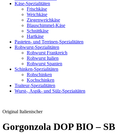
Käse-Spezialitäten
Frischkäse
Weichkäse
Ziegenweichkäse
Blauschimmel-Käse
Schnittkäse
Hartkäse
Pasteten- und Terrinen-Spezialitäten
Rohwurst-Spezialitäten
Rohwurst Frankreich
Rohwurst Italien
Rohwurst Spanien
Schinken-Spezialitäten
Rohschinken
Kochschinken
Traiteur-Spezialitäten
Wurst-, Aspik- und Sülz-Speziaitäten
Original Italienischer
Gorgonzola DOP BIO – SB