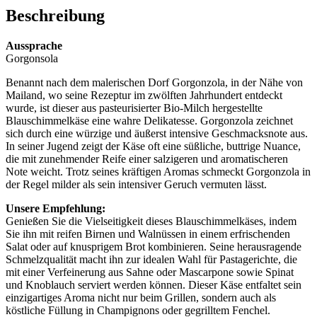
Beschreibung
Aussprache
Gorgonsola
Benannt nach dem malerischen Dorf Gorgonzola, in der Nähe von
Mailand, wo seine Rezeptur im zwölften Jahrhundert entdeckt
wurde, ist dieser aus pasteurisierter Bio-Milch hergestellte
Blauschimmelkäse eine wahre Delikatesse. Gorgonzola zeichnet
sich durch eine würzige und äußerst intensive Geschmacksnote aus.
In seiner Jugend zeigt der Käse oft eine süßliche, buttrige Nuance,
die mit zunehmender Reife einer salzigeren und aromatischeren
Note weicht. Trotz seines kräftigen Aromas schmeckt Gorgonzola in
der Regel milder als sein intensiver Geruch vermuten lässt.
Unsere Empfehlung:
Genießen Sie die Vielseitigkeit dieses Blauschimmelkäses, indem
Sie ihn mit reifen Birnen und Walnüssen in einem erfrischenden
Salat oder auf knusprigem Brot kombinieren. Seine herausragende
Schmelzqualität macht ihn zur idealen Wahl für Pastagerichte, die
mit einer Verfeinerung aus Sahne oder Mascarpone sowie Spinat
und Knoblauch serviert werden können. Dieser Käse entfaltet sein
einzigartiges Aroma nicht nur beim Grillen, sondern auch als
köstliche Füllung in Champignons oder gegrilltem Fenchel.