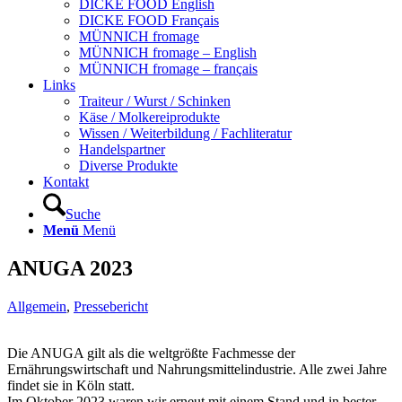
DICKE FOOD English
DICKE FOOD Français
MÜNNICH fromage
MÜNNICH fromage – English
MÜNNICH fromage – français
Links
Traiteur / Wurst / Schinken
Käse / Molkereiprodukte
Wissen / Weiterbildung / Fachliteratur
Handelspartner
Diverse Produkte
Kontakt
Suche
Menü
Menü
ANUGA 2023
Allgemein
,
Pressebericht
Die ANUGA gilt als die weltgrößte Fachmesse der
Ernährungswirtschaft und Nahrungsmittelindustrie. Alle zwei Jahre
findet sie in Köln statt.
Im Oktober 2023 waren wir erneut mit einem Stand und in bester