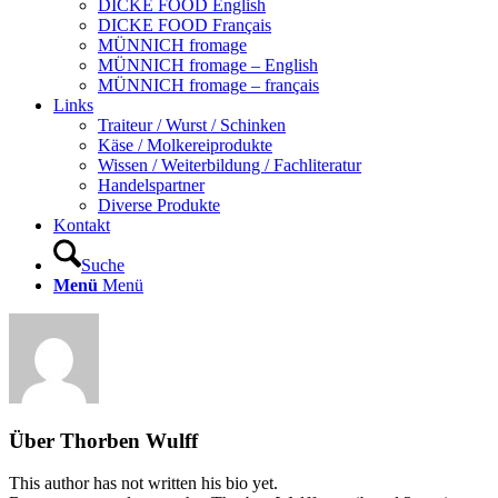
DICKE FOOD English
DICKE FOOD Français
MÜNNICH fromage
MÜNNICH fromage – English
MÜNNICH fromage – français
Links
Traiteur / Wurst / Schinken
Käse / Molkereiprodukte
Wissen / Weiterbildung / Fachliteratur
Handelspartner
Diverse Produkte
Kontakt
Suche
Menü
Menü
Über
Thorben Wulff
This author has not written his bio yet.