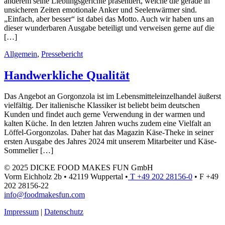
anderem seine Lieblingsgerichte präsentiert, welche die gerade in
unsicheren Zeiten emotionale Anker und Seelenwärmer sind.
„Einfach, aber besser“ ist dabei das Motto. Auch wir haben uns an
dieser wunderbaren Ausgabe beteiligt und verweisen gerne auf die
[…]
Allgemein
,
Pressebericht
Handwerkliche Qualität
Das Angebot an Gorgonzola ist im Lebensmitteleinzelhandel äußerst
vielfältig. Der italienische Klassiker ist beliebt beim deutschen
Kunden und findet auch gerne Verwendung in der warmen und
kalten Küche. In den letzten Jahren wuchs zudem eine Vielfalt an
Löffel-Gorgonzolas. Daher hat das Magazin Käse-Theke in seiner
ersten Ausgabe des Jahres 2024 mit unserem Mitarbeiter und Käse-
Sommelier […]
© 2025 DICKE FOOD MAKES FUN GmbH
Vorm Eichholz 2b • 42119 Wuppertal •
T +49 202 28156-0
• F +49
202 28156-22
info@foodmakesfun.com
Impressum
|
Datenschutz