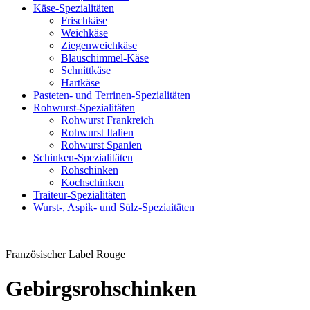
Käse-Spezialitäten
Frischkäse
Weichkäse
Ziegenweichkäse
Blauschimmel-Käse
Schnittkäse
Hartkäse
Pasteten- und Terrinen-Spezialitäten
Rohwurst-Spezialitäten
Rohwurst Frankreich
Rohwurst Italien
Rohwurst Spanien
Schinken-Spezialitäten
Rohschinken
Kochschinken
Traiteur-Spezialitäten
Wurst-, Aspik- und Sülz-Speziaitäten
Französischer Label Rouge
Gebirgsrohschinken