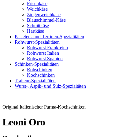
Frischkäse
Weichkäse
Ziegenweichkäse
Blauschimmel-Käse
Schnittkäse
Hartkäse
Pasteten- und Terrinen-Spezialitäten
Rohwurst-Spezialitäten
Rohwurst Frankreich
Rohwurst Italien
Rohwurst Spanien
Schinken-Spezialitäten
Rohschinken
Kochschinken
Traiteur-Spezialitäten
Wurst-, Aspik- und Sülz-Speziaitäten
Original Italienischer Parma-Kochschinken
Leoni Oro