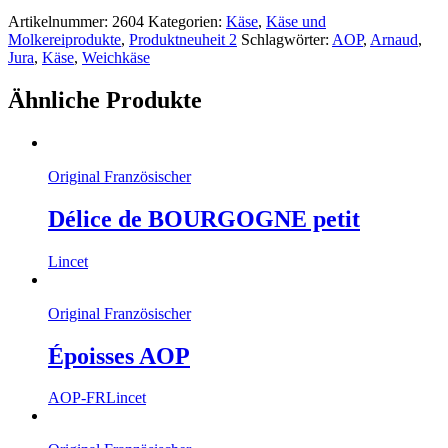
Artikelnummer:
2604
Kategorien:
Käse
,
Käse und
Molkereiprodukte
,
Produktneuheit 2
Schlagwörter:
AOP
,
Arnaud
,
Jura
,
Käse
,
Weichkäse
Ähnliche Produkte
Original Französischer
Délice de BOURGOGNE petit
Lincet
Original Französischer
Époisses AOP
AOP-FR
Lincet