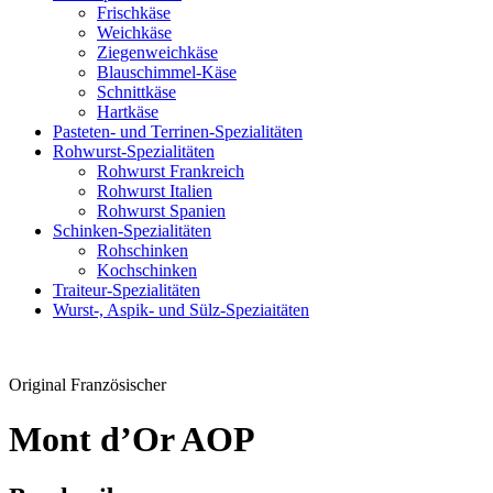
Frischkäse
Weichkäse
Ziegenweichkäse
Blauschimmel-Käse
Schnittkäse
Hartkäse
Pasteten- und Terrinen-Spezialitäten
Rohwurst-Spezialitäten
Rohwurst Frankreich
Rohwurst Italien
Rohwurst Spanien
Schinken-Spezialitäten
Rohschinken
Kochschinken
Traiteur-Spezialitäten
Wurst-, Aspik- und Sülz-Speziaitäten
Original Französischer
Mont d’Or AOP