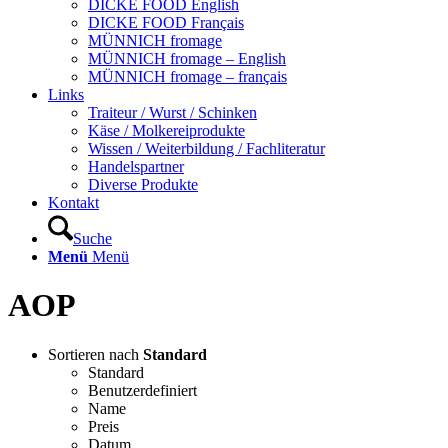
DICKE FOOD English
DICKE FOOD Français
MÜNNICH fromage
MÜNNICH fromage – English
MÜNNICH fromage – français
Links
Traiteur / Wurst / Schinken
Käse / Molkereiprodukte
Wissen / Weiterbildung / Fachliteratur
Handelspartner
Diverse Produkte
Kontakt
Suche
Menü
Menü
AOP
Sortieren nach
Standard
Standard
Benutzerdefiniert
Name
Preis
Datum