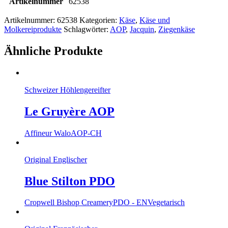
Artikelnummer
62538
Artikelnummer:
62538
Kategorien:
Käse
,
Käse und
Molkereiprodukte
Schlagwörter:
AOP
,
Jacquin
,
Ziegenkäse
Ähnliche Produkte
Schweizer Höhlengereifter
Le Gruyère AOP
Affineur Walo
AOP-CH
Original Englischer
Blue Stilton PDO
Cropwell Bishop Creamery
PDO - EN
Vegetarisch