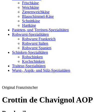
Frischkäse
Weichkäse
Ziegenweichkäse
Blauschimmel-Käse
Schnittkäse
Hartkäse
Pasteten- und Terrinen-Spezialitäten
Rohwurst-Spezialitäten
Rohwurst Frankreich
Rohwurst Italien
Rohwurst Spanien
Schinken-Spezialitäten
Rohschinken
Kochschinken
Traiteur-Spezialitäten
Wurst-, Aspik- und Sülz-Speziaitäten
Original Französischer
Crottin de Chavignol AOP