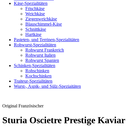
Käse-Spezialitäten
Frischkäse
Weichkäse
Ziegenweichkäse
Blauschimmel-Käse
Schnittkäse
Hartkäse
Pasteten- und Terrinen-Spezialitäten
Rohwurst-Spezialitäten
Rohwurst Frankreich
Rohwurst Italien
Rohwurst Spanien
Schinken-Spezialitäten
Rohschinken
Kochschinken
Traiteur-Spezialitäten
Wurst-, Aspik- und Sülz-Speziaitäten
Original Französischer
Sturia Oscietre Prestige Kaviar