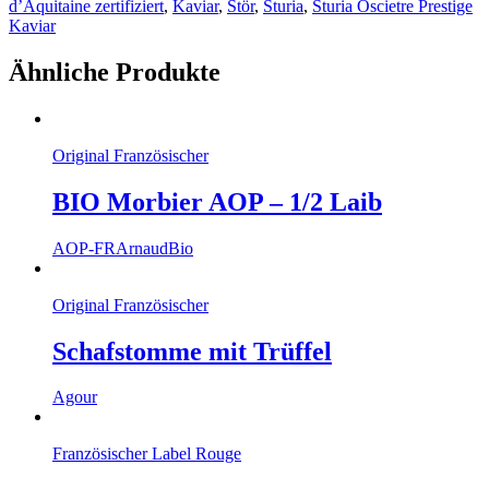
d’Aquitaine zertifiziert
,
Kaviar
,
Stör
,
Sturia
,
Sturia Oscietre Prestige
Kaviar
Ähnliche Produkte
Original Französischer
BIO Morbier AOP – 1/2 Laib
AOP-FR
Arnaud
Bio
Original Französischer
Schafstomme mit Trüffel
Agour
Französischer Label Rouge